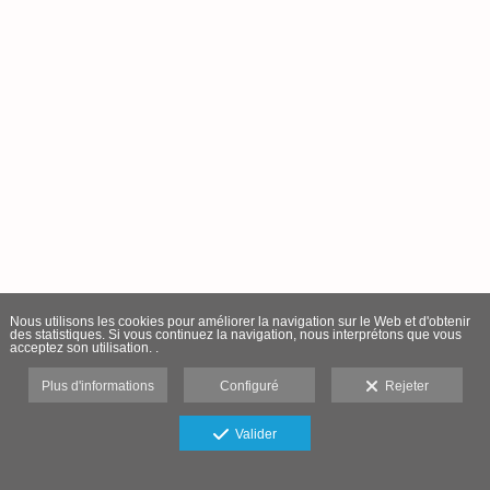
Nous utilisons les cookies pour améliorer la navigation sur le Web et d'obtenir
des statistiques. Si vous continuez la navigation, nous interprétons que vous
acceptez son utilisation. .
Plus d'informations
Configuré
Rejeter
Valider